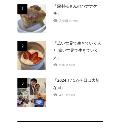
「森村桂さんのバナナケー
1
キ」
2,440 views
「広い世界で生きていく人
2
と 狭い世界で生きていく
人」
930 views
「2024.1.15☆今日は大切
3
な日」
431 views