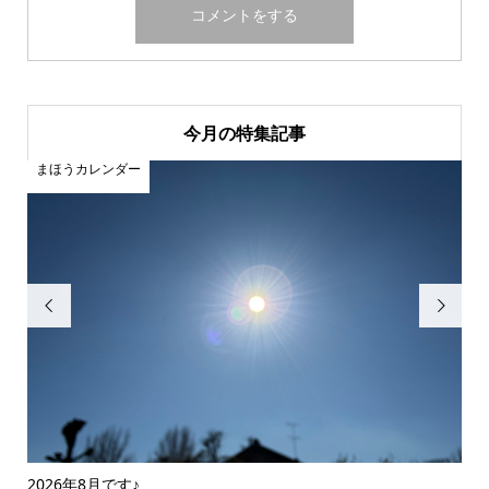
今月の特集記事
まほうカレンダー
ま


2026年8月です♪
20