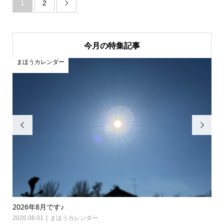
1
2

今月の特集記事
まほうカレンダー
ま


2026年8月です♪
20
2026.08.01
まほうカレンダー
202