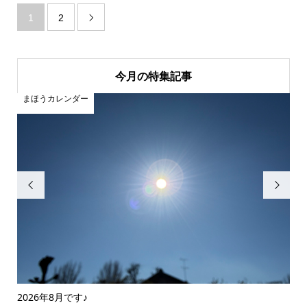
1
2

今月の特集記事
まほうカレンダー
ま


2026年8月です♪
20