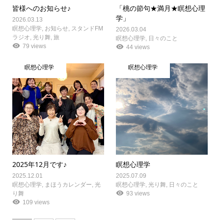
皆様へのお知らせ♪
「桃の節句★満月★瞑想心理
学」
2026.03.13
瞑想心理学
,
お知らせ
,
スタンドFM
2026.03.04
ラジオ
,
光り舞
,
旅
瞑想心理学
,
日々のこと
79 views
44 views
瞑想心理学
瞑想心理学
2025年12月です♪
瞑想心理学
2025.12.01
2025.07.09
瞑想心理学
,
まほうカレンダー
,
光
瞑想心理学
,
光り舞
,
日々のこと
り舞
93 views
109 views