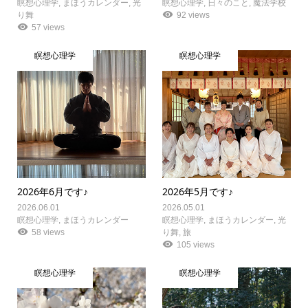
瞑想心理学
,
まほうカレンダー
,
光
瞑想心理学
,
日々のこと
,
魔法学校
り舞
92 views
57 views
瞑想心理学
瞑想心理学
2026年6月です♪
2026年5月です♪
2026.06.01
2026.05.01
瞑想心理学
,
まほうカレンダー
瞑想心理学
,
まほうカレンダー
,
光
58 views
り舞
,
旅
105 views
瞑想心理学
瞑想心理学