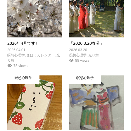
2026年4月です♪
「2026.3.20春分」
2026.04.01
2026.03.20
瞑想心理学
,
まほうカレンダー
,
光
瞑想心理学
,
光り舞
り舞
88 views
75 views
瞑想心理学
瞑想心理学