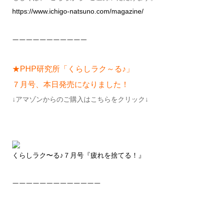
https://www.ichigo-natsuno.com/magazine/
ーーーーーーーーーーー
★PHP研究所「くらしラク～る♪」
７月号、本日発売になりました！
↓アマゾンからのご購入はこちらをクリック↓
くらしラク〜る♪７月号『疲れを捨てる！』
ーーーーーーーーーーーーー