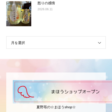
怒りの感情
2026.06.11
月を選択
夏野苺の☆まほうshop☆