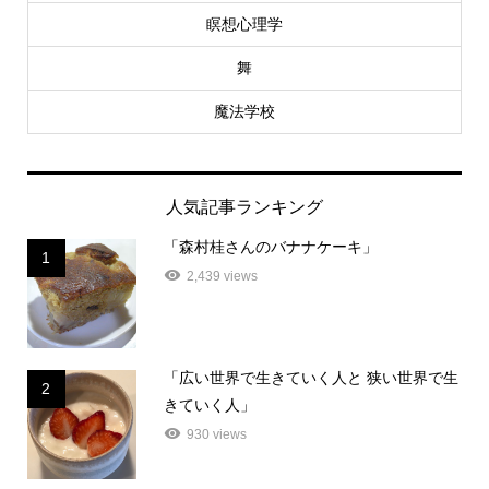
瞑想心理学
舞
魔法学校
人気記事ランキング
「森村桂さんのバナナケーキ」
1
2,439 views
「広い世界で生きていく人と 狭い世界で生
2
きていく人」
930 views