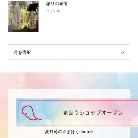
怒りの感情
2026.06.11
月を選択
夏野苺の☆まほうshop☆