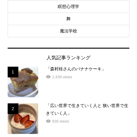
瞑想心理学
舞
魔法学校
人気記事ランキング
「森村桂さんのバナナケーキ」
1
2,439 views
「広い世界で生きていく人と 狭い世界で生
2
きていく人」
930 views