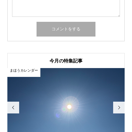
今月の特集記事
まほうカレンダー
ま

