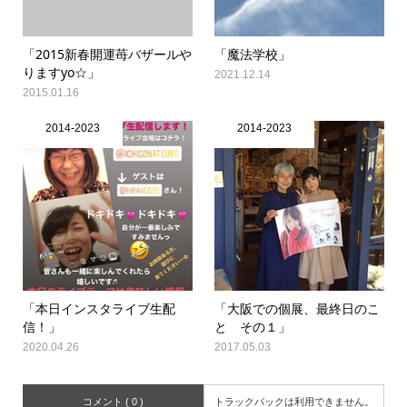
「2015新春開運苺バザールや
「魔法学校」
りますyo☆」
2021.12.14
2015.01.16
2014-2023
2014-2023
「本日インスタライブ生配
「大阪での個展、最終日のこ
信！」
と その１」
2020.04.26
2017.05.03
コメント ( 0 )
トラックバックは利用できません。