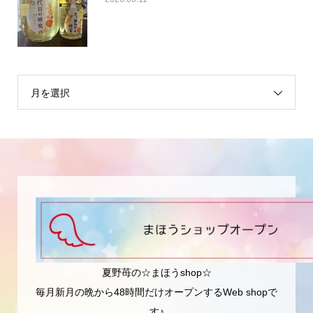
月を選択
夏野苺の☆まほうshop☆
毎月新月の晩から48時間だけオープンするWeb shopで
す♪