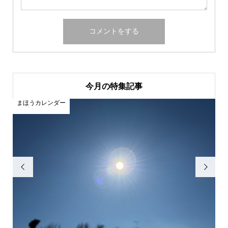
今月の特集記事
まほうカレンダー
ま

