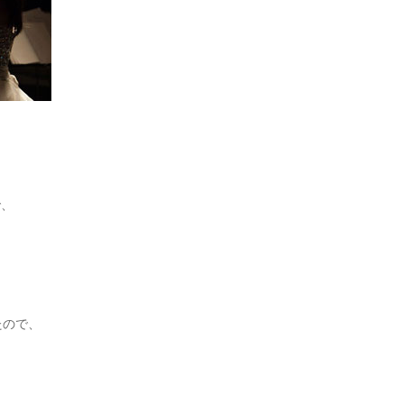
、
で、
。
たので、