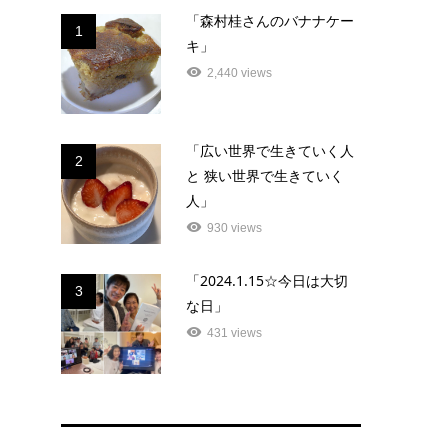
「森村桂さんのバナナケー
1
キ」
2,440 views
「広い世界で生きていく人
2
と 狭い世界で生きていく
人」
930 views
「2024.1.15☆今日は大切
3
な日」
431 views