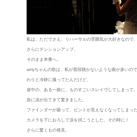
私は、ただでさえ、リハーサルの雰囲気が大好きなので
さらにテンションアップ。
そのまま本番へ。
airlyちゃんの歌は、私が普段聴かないような曲が多いの
わりと冷静に撮ってたんだけど、
途中の、ある一曲に、ものすごいスレイヴしてしまって
急に涙が出てきて驚きました。
ファインダーが曇って、ピントが見えなくなってしまっ
カメラを下におろして涙を拭こうとした、その時に！
さらに驚くもの発見。