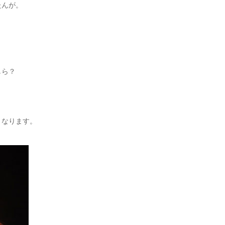
たんが。
しら？
うなります。