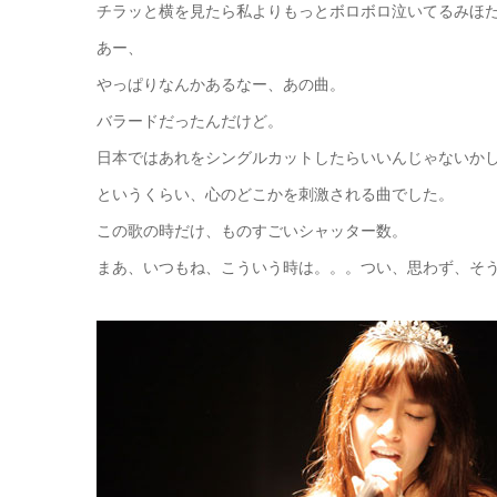
チラッと横を見たら私よりもっとボロボロ泣いてるみほ
あー、
やっぱりなんかあるなー、あの曲。
バラードだったんだけど。
日本ではあれをシングルカットしたらいいんじゃないか
というくらい、心のどこかを刺激される曲でした。
この歌の時だけ、ものすごいシャッター数。
まあ、いつもね、こういう時は。。。つい、思わず、そ