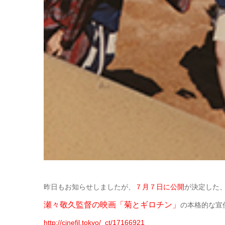
昨日もお知らせしましたが、
７月７日に公開
が決定した
瀬々敬久監督の映画「菊とギロチン」
の本格的な宣
http://cinefil.tokyo/_ct/17166921