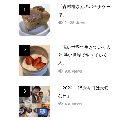
「森村桂さんのバナナケー
1
キ」
2,438 views
「広い世界で生きていく人
2
と 狭い世界で生きていく
人」
930 views
「2024.1.15☆今日は大切
3
な日」
430 views