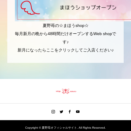
夏野苺の☆まほうshop☆
毎月新月の晩から48時間だけオープンするWeb shopで
す♪
新月になったらここをクリックしてご入店ください♪
Copyright ©
夏野苺オフィシャルサイト. All Rights Reserved.