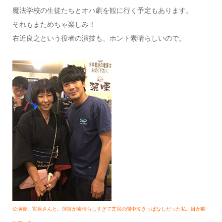
魔法学校の生徒たちとオハ劇を観に行く予定もあります。
それもまためちゃ楽しみ！
右近良之という役者の演技も、ホント素晴らしいので。
公演後、宮原さんと。演技が素晴らしすぎて芝居の間中
泣きっぱなしだった私。目が腫