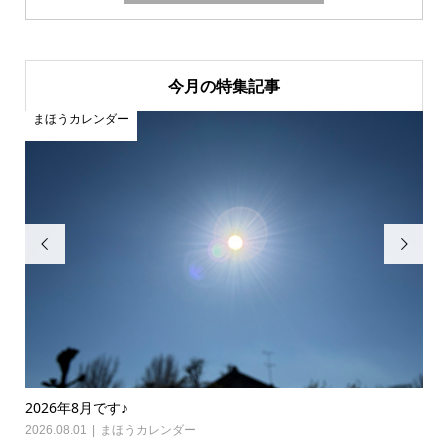
今月の特集記事
まほうカレンダー
ま


2026年8月です♪
20
2026.08.01
まほうカレンダー
202