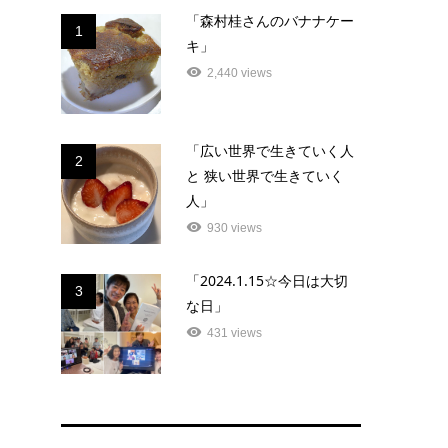
「森村桂さんのバナナケー
1
キ」
2,440 views
「広い世界で生きていく人
2
と 狭い世界で生きていく
人」
930 views
「2024.1.15☆今日は大切
3
な日」
431 views