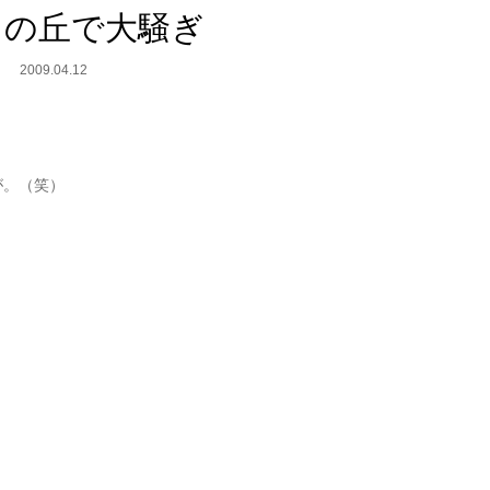
スの丘で大騒ぎ
2009.04.12
が。（笑）