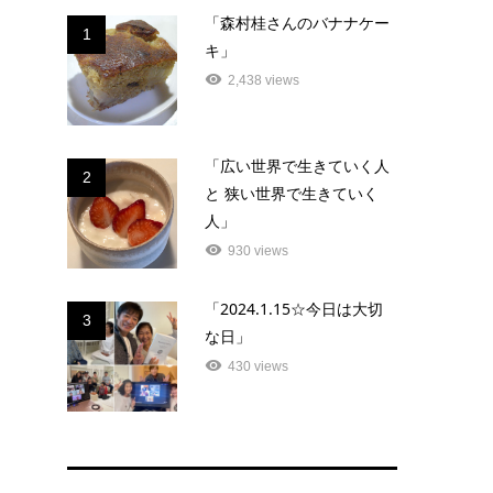
「森村桂さんのバナナケー
1
キ」
2,438 views
「広い世界で生きていく人
2
と 狭い世界で生きていく
人」
930 views
「2024.1.15☆今日は大切
3
な日」
430 views