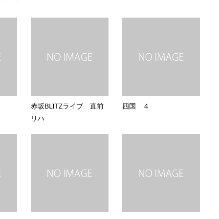
赤坂BLITZライブ 直前
四国 ４
リハ