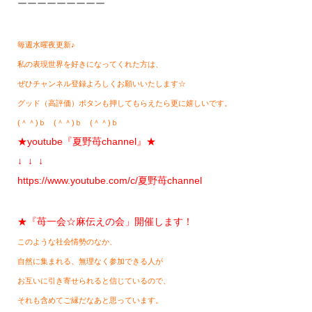
ーーーーーーーーー
毎週水曜夜更新♪
私の表現世界を好きになってくれた方は、
ぜひチャンネル登録よろしくお願いいたします☆
グッド（高評価）ボタンも押してもらえたら更に嬉しいです。
(＾＾)ｂ (＾＾)ｂ (＾＾)ｂ
★youtube『夏野苺channel』★
↓ ↓ ↓
https://www.youtube.com/c/夏野苺channel
★『苺一会☆麻伝えの会」開催します！
このような社会情勢のなか、
自然に集まれる、無理なく参加できる人が
お互いに引き寄せられると信じているので、
それも含めてご縁だなあと思っています。