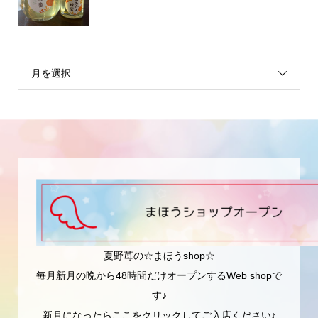
月を選択
夏野苺の☆まほうshop☆
毎月新月の晩から48時間だけオープンするWeb shopで
す♪
新月になったらここをクリックしてご入店ください♪