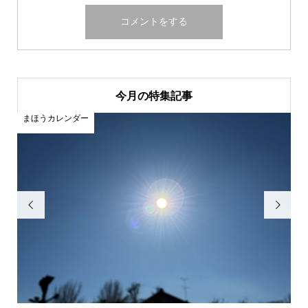
今月の特集記事
まほうカレンダー
ま

