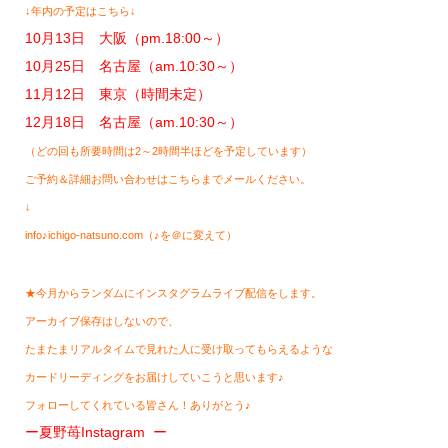
↓年内の予定はこちら↓
10月13日 大阪（pm.18:00～）
10月25日 名古屋（am.10:30～）
11月12日 東京（時間未定）
12月18日 名古屋（am.10:30～）
（どの回も所要時間は2～2時間半ほどを予定しています）
ご予約＆詳細お問い合わせはこちらまでメールください。
↓
info♪ichigo-natsuno.com（♪を＠に変えて）
★今月からランダムにインスタグラムライブ配信をします。
アーカイブ保存はしないので、
たまたまリアルタイムで見れた人に受け取ってもらえるような
カードリーディングをお届けしていこうと思います♪
フォローしてくれている皆さん！ありがとう♪
ー夏野苺Instagram ー