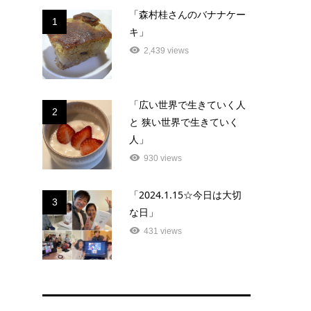
「森村桂さんのバナナケー
1
キ」
2,439 views
「広い世界で生きていく人
2
と 狭い世界で生きていく
人」
930 views
「2024.1.15☆今日は大切
3
な日」
431 views