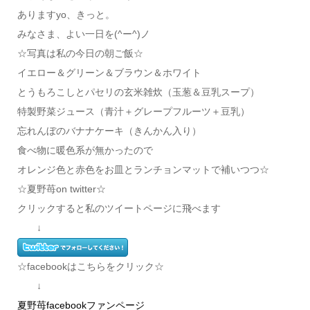
ありますyo、きっと。
みなさま、よい一日を(^ー^)ノ
☆写真は私の今日の朝ご飯☆
イエロー＆グリーン＆ブラウン＆ホワイト
とうもろこしとパセリの玄米雑炊（玉葱＆豆乳スープ）
特製野菜ジュース（青汁＋グレープフルーツ＋豆乳）
忘れんぼのバナナケーキ（きんかん入り）
食べ物に暖色系が無かったので
オレンジ色と赤色をお皿とランチョンマットで補いつつ☆
☆夏野苺on twitter☆
クリックすると私のツイートページに飛べます
↓
☆facebookはこちらをクリック☆
↓
夏野苺facebookファンページ