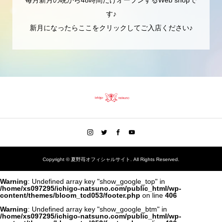
す♪
新月になったらここをクリックしてご入店ください♪
Copyright ©
夏野苺オフィシャルサイト. All Rights Reserved.
Warning
: Undefined array key "show_google_top" in
/home/xs097295/ichigo-natsuno.com/public_html/wp-
content/themes/bloom_tcd053/footer.php
on line
406
Warning
: Undefined array key "show_google_btm" in
/home/xs097295/ichigo-natsuno.com/public_html/wp-