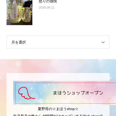
怒りの感情
2026.06.11
月を選択
夏野苺の☆まほうshop☆
毎月新月の晩から48時間だけオープンするWeb shopで