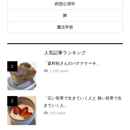
瞑想心理学
舞
魔法学校
人気記事ランキング
「森村桂さんのバナナケーキ」
1
2,439 views
「広い世界で生きていく人と 狭い世界で生
2
きていく人」
930 views