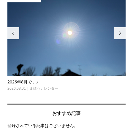


2026年7月です♪
怒
2026.07.01
まほうカレンダー
,
光り舞
,
瞑想心理学
202
おすすめ記事
登録されている記事はございません。