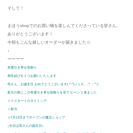
そして！
まほうshopでのお買い物を楽しんでくださっている皆さん、
ありがとうございます！
今朝もこんな嬉しいオーダーが届きました☆
↓
ーーーー
幸運引き寄せ首飾り
相生結びを１つお願いいたします
苺さん、お誕生日 おめでとうございます( ^-^)ノ∠※。.:*:・’°☆
新月の夜にこの幸運引き寄せ首飾りを見て‘ピーン’と来ました
☆リスタートのタイミング
☆新月
☆7月12日までオープンの魔法ショップ
♪今日は苺さんの誕生日♪