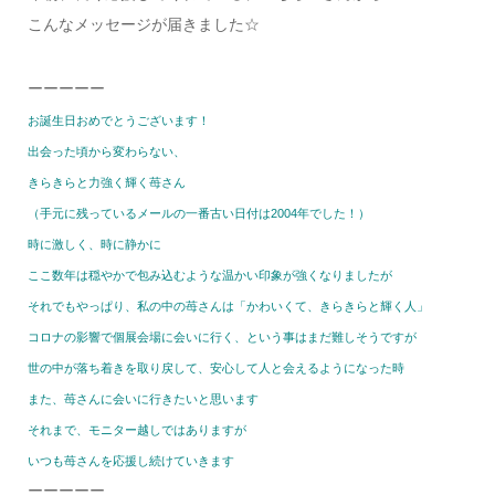
こんなメッセージが届きました☆
ーーーーー
お誕生日おめでとうございます！
出会った頃から変わらない、
きらきらと力強く輝く苺さん
（手元に残っているメールの一番古い日付は2004年でした！）
時に激しく、時に静かに
ここ数年は穏やかで包み込むような温かい印象が強くなりましたが
それでもやっぱり、私の中の苺さんは「かわいくて、きらきらと輝く人」
コロナの影響で個展会場に会いに行く、という事はまだ難しそうですが
世の中が落ち着きを取り戻して、安心して人と会えるようになった時
また、苺さんに会いに行きたいと思います
それまで、モニター越しではありますが
いつも苺さんを応援し続けていきます
ーーーーー