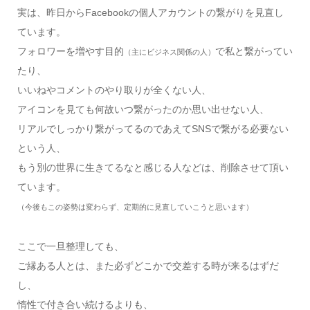
実は、昨日からFacebookの個人アカウントの繋がりを見直し
ています。
フォロワーを増やす目的
で私と繋がってい
（主にビジネス関係の人）
たり、
いいねやコメントのやり取りが全くない人、
アイコンを見ても何故いつ繋がったのか思い出せない人、
リアルでしっかり繋がってるのであえてSNSで繋がる必要ない
という人、
もう別の世界に生きてるなと感じる人などは、削除させて頂い
ています。
（今後もこの姿勢は変わらず、定期的に見直していこうと思います）
ここで一旦整理しても、
ご縁ある人とは、また必ずどこかで交差する時が来るはずだ
し、
惰性で付き合い続けるよりも、