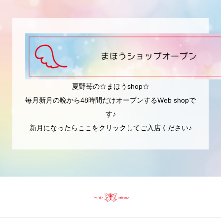
夏野苺の☆まほうshop☆
毎月新月の晩から48時間だけオープンするWeb shopで
す♪
新月になったらここをクリックしてご入店ください♪