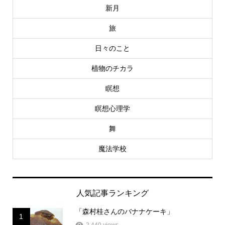
新月
旅
日々のこと
植物のチカラ
瞑想
瞑想心理学
舞
魔法学校
人気記事ランキング
「森村桂さんのバナナケーキ」
1
2,440 views