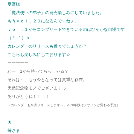
夏野様
「魔法使いの弟子」の発売楽しみにしていました。
もうｖｏｌ．２０になるんですねぇ。
ｖｏｌ．１からコンプリートできているのはひそかな自慢です
（＾-＾）ｂ
カレンダーのリリースも近々でしょうか？
こちらも楽しみにしております☆
ーーーーー
わー！1から持ってらっしゃる？
それは～、もう今となっては貴重な存在。
天然記念物モノでございますっ
ありがとうね！！！！
（カレンダーも来月リリースします～。2020年版はデザインが変わる予定）
★
苺さま