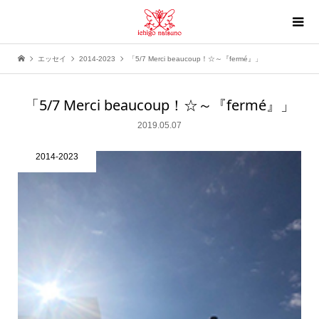
エッセイ
2014-2023
「5/7 Merci beaucoup！☆～『fermé』」
「5/7 Merci beaucoup！☆～『fermé』」
2019.05.07
2014-2023