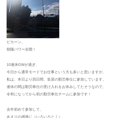
ピカーン。
朝陽パワー全開！
10連休GWが過ぎ、
今日から通常モードでお仕事という方も多いと思いますが、
私は、本日より四日間、皇居の勤労奉仕に参加しています。
連休の間は勤労奉仕の受け入れをお休みしてたそうなので、
令和になってから初の勤労奉仕チームに参加です！
去年初めて参加して、
あまりの感激に（いろいろと！）、