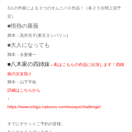
3人の作家による３つのオムニバス作品！（各２５分間上演予
定）
■情熱の薔薇
脚本：高井浩子(東京タンバリン)
■大人になっても
脚本：永妻優一
■八木家の四姉妹
←私はこちらの作品に出演します！四姉
妹の次女役♬
脚本：山下平祐
詳細はこちらから
↓
https://www.ichigo-natsuno.com/essays/challenge/
すでにチケットご予約の皆様。