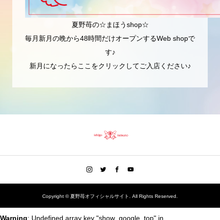
夏野苺の☆まほうshop☆
毎月新月の晩から48時間だけオープンするWeb shopで
す♪
新月になったらここをクリックしてご入店ください♪
Copyright ©
夏野苺オフィシャルサイト. All Rights Reserved.
Warning
: Undefined array key "show_google_top" in