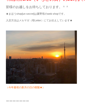
皆様のお越しをお待ちしております。＾＾
★まほうshop[un secret]は夏野苺のweb shopです。
入店方法はメルマガ（苺Letter）にてお伝えしています★
（今年最初の新月の日の朝陽★）
ーーーーーーー