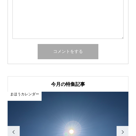
今月の特集記事
まほうカレンダー
ま

