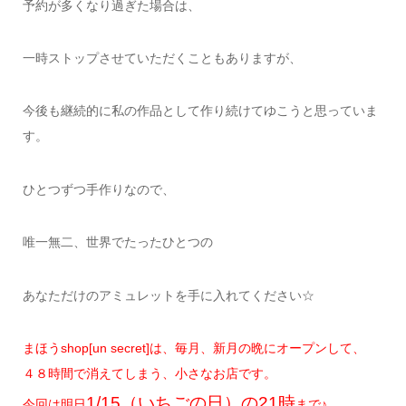
予約が多くなり過ぎた場合は、
一時ストップさせていただくこともありますが、
今後も継続的に私の作品として作り続けてゆこうと思っていま
す。
ひとつずつ手作りなので、
唯一無二、世界でたったひとつの
あなただけのアミュレットを手に入れてください☆
まほうshop[un secret]は、毎月、新月の晩にオープンして、
４８時間で消えてしまう、小さなお店です。
1/15（いちごの日）の21時
今回は明日
まで♪