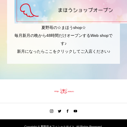
夏野苺の☆まほうshop☆
毎月新月の晩から48時間だけオープンするWeb shopで
す♪
新月になったらここをクリックしてご入店ください♪
Copyright ©
夏野苺オフィシャルサイト. All Rights Reserved.