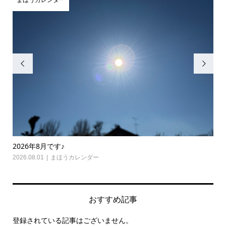
まほうカレンダー
ま


2026年8月です♪
20
2026.08.01
まほうカレンダー
202
おすすめ記事
登録されている記事はございません。