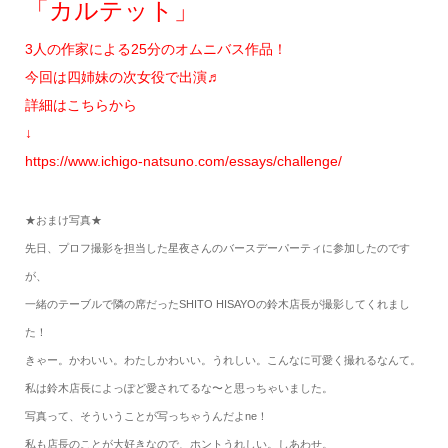
「カルテット」
3人の作家による25分のオムニバス作品！
今回は四姉妹の次女役で出演♬
詳細はこちらから
↓
https://www.ichigo-natsuno.com/essays/challenge/
★おまけ写真★
先日、プロフ撮影を担当した星夜さんのバースデーパーティに参加したのです
が、
一緒のテーブルで隣の席だったSHITO HISAYOの鈴木店長が
撮影してくれまし
た！
きゃー。かわいい。わたしかわいい。うれしい。
こんなに可愛く撮れるなんて。
私は鈴木店長によっぽど愛されてるな〜と思っちゃいました。
写真って、そういうことが写っちゃうんだよne！
私も店長のことが大好きなので、ホントうれしい。しあわせ。