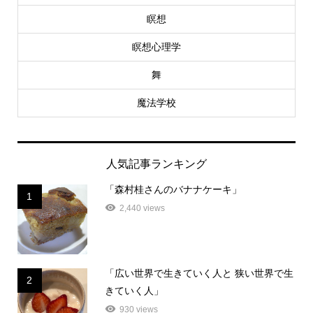
瞑想
瞑想心理学
舞
魔法学校
人気記事ランキング
「森村桂さんのバナナケーキ」
1
2,440 views
「広い世界で生きていく人と 狭い世界で生
2
きていく人」
930 views