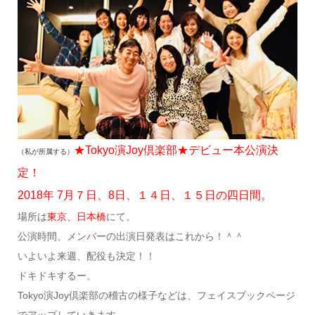
★Tokyo演Joy倶楽部★デビュー本公演決
（私が所属する）
定！
2018年 7月７日、8日、１４日、１５日の四日間。
場所は
東京、日本橋
にて。
公演時間、メンバーの出演日発表はこれから！＾＾
いよいよ来週、配役も決定！！
ドキドキするー。
Tokyo演Joy倶楽部の稽古の様子などは、フェイスブックページ
でアップしていきます。