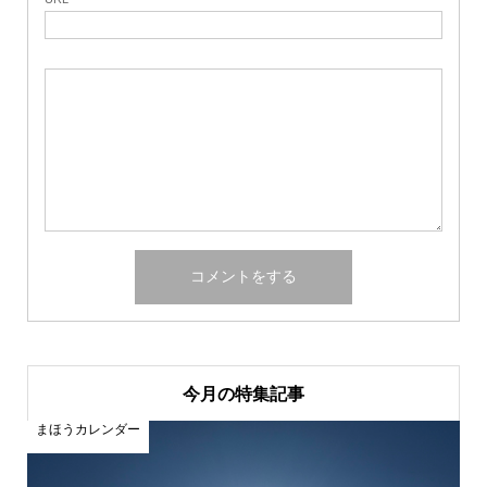
今月の特集記事
うカレンダー
まほうカレン