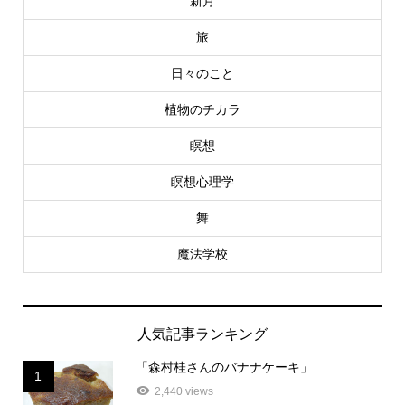
新月
旅
日々のこと
植物のチカラ
瞑想
瞑想心理学
舞
魔法学校
人気記事ランキング
「森村桂さんのバナナケーキ」
1
2,440 views