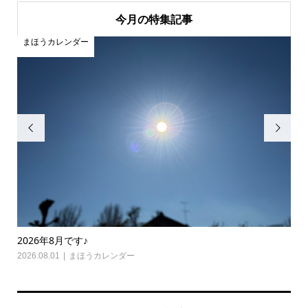
今月の特集記事
まほうカレンダー
ま


2026年8月です♪
20
2026.08.01
まほうカレンダー
202