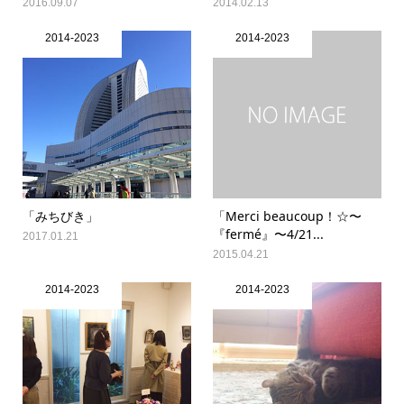
2016.09.07
2014.02.13
2014-2023
2014-2023
「みちびき」
「Merci beaucoup！☆〜
『fermé』〜4/21...
2017.01.21
2015.04.21
2014-2023
2014-2023