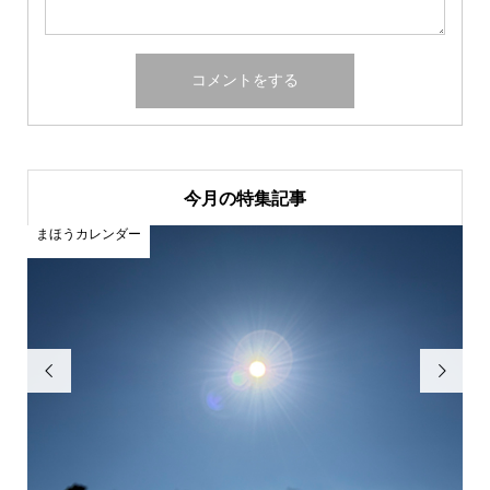
今月の特集記事
まほうカレンダー
ま

