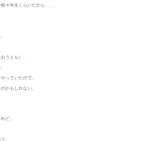
学校４年生くらいだから、、、
た。
合おうとも）、
で、
てやっていたので、
たのかもしれない。
けれど、
思う。