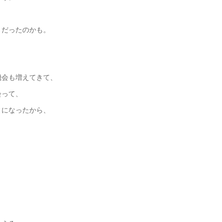
とだったのかも。
機会も増えてきて、
会って、
うになったから、