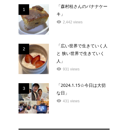
「森村桂さんのバナナケー
1
キ」
2,442 views
「広い世界で生きていく人
2
と 狭い世界で生きていく
人」
931 views
「2024.1.15☆今日は大切
3
な日」
431 views