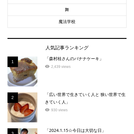
舞
魔法学校
人気記事ランキング
「森村桂さんのバナナケーキ」
1
2,439 views
「広い世界で生きていく人と 狭い世界で生
2
きていく人」
930 views
「2024.1.15☆今日は大切な日」
3