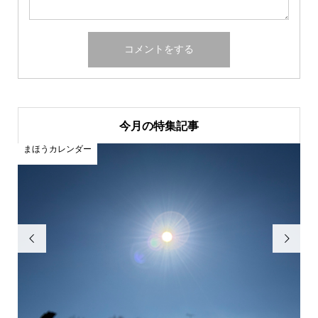
今月の特集記事
まほうカレンダー
ま

