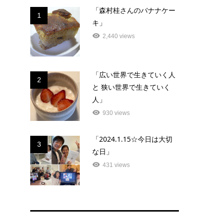
「森村桂さんのバナナケー
1
キ」
2,440 views
「広い世界で生きていく人
2
と 狭い世界で生きていく
人」
930 views
「2024.1.15☆今日は大切
3
な日」
431 views