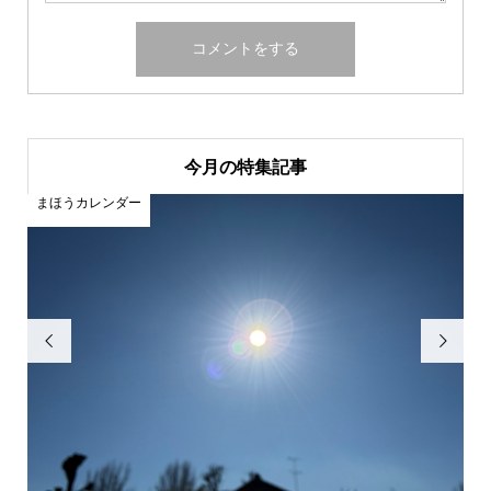
今月の特集記事
まほうカレンダー
ま

