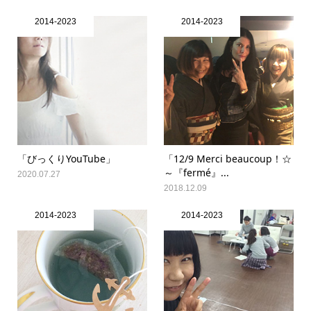
2014-2023
2014-2023
「びっくりYouTube」
「12/9 Merci beaucoup！☆
～『fermé』...
2020.07.27
2018.12.09
2014-2023
2014-2023