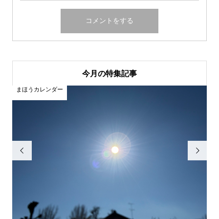
今月の特集記事
まほうカレンダー
ま

