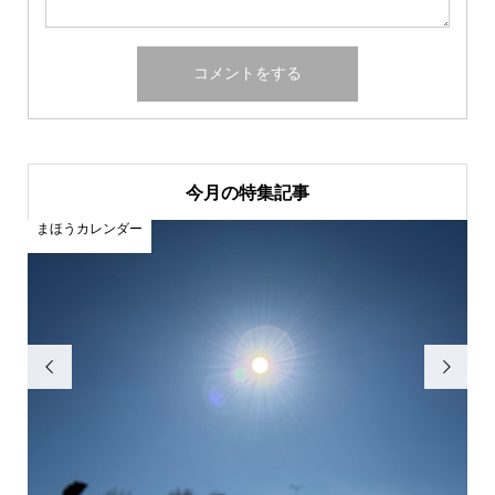
今月の特集記事
まほうカレンダー
ま

