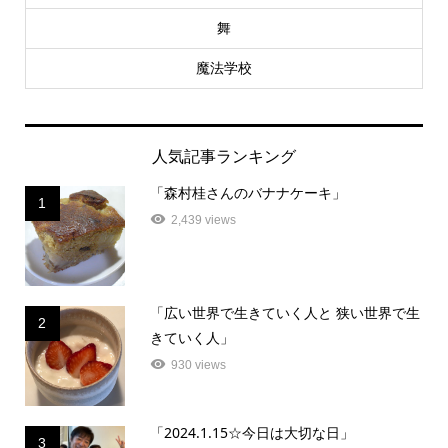
舞
魔法学校
人気記事ランキング
「森村桂さんのバナナケーキ」
1
2,439 views
「広い世界で生きていく人と 狭い世界で生
2
きていく人」
930 views
「2024.1.15☆今日は大切な日」
3