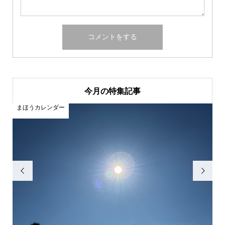
今月の特集記事
まほうカレンダー
ま

