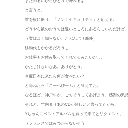
まだ明るいからひとりで帰れるよ
と言うと、
首を横に振り、「ノン！セキュリティ」と応える。
どうやら彼のおうちは遠いところにあるらしいんだけど
（実はよく知らない。たぶんパリ郊外）
移動代もかかるだろうし、
お仕事もお休み取ってくれてるみたいだし、
かたじけないなあ。ありがとう。
今度日本に来たら何が食べたい？
と尋ねたら「こーべびーふ」と答えてた。
なるほど。神戸牛か。ごちそうしてあげよう。感謝の気
それと、竹内まりあのCDが欲しいと言ってたから、
Yちゃんにベストアルバムを買って来てとリクエスト。
（フランスではみつからないそう）