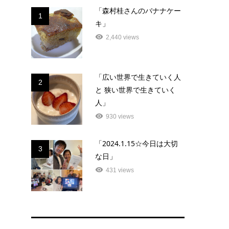
「森村桂さんのバナナケー
1
キ」
2,440 views
「広い世界で生きていく人
2
と 狭い世界で生きていく
人」
930 views
「2024.1.15☆今日は大切
3
な日」
431 views