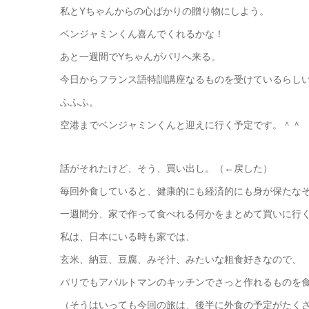
私とYちゃんからの心ばかりの贈り物にしよう。
ベンジャミンくん喜んでくれるかな！
あと一週間でYちゃんがパリへ来る。
今日からフランス語特訓講座なるものを受けているらし
ふふふ。
空港までベンジャミンくんと迎えに行く予定です。＾＾
話がそれたけど、そう、買い出し。（←戻した）
毎回外食していると、健康的にも経済的にも身が保たな
一週間分、家で作って食べれる何かをまとめて買いに行
私は、日本にいる時も家では、
玄米、納豆、豆腐、みそ汁、みたいな粗食好きなので、
パリでもアパルトマンのキッチンでさっと作れるものを
（そうはいっても今回の旅は、後半に外食の予定がたく