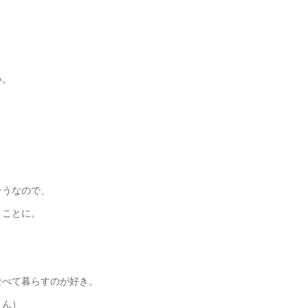
い。
そうなので、
くことに。
食べて暮らすのが好き。
さん）