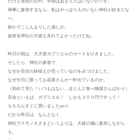
だけど普段の日や、早朝はあまり人はいないのです。
神事に参加するなら、私はやっぱり人のいない神社が好きだな
ー。
静かでこじんまりした感じが。
超有名神社の大祓も見れてよかったけどね。
昨日の朝は、大天使ガブリエルのカードをひきました。
そしたら、神社の参道で、
なぜか百合の鉢植えが売っているのをみつけました。
なぜ今日に限ってお花屋さんが一軒出ているのか。
（初めて見た！いつもはない。ほとんど食べ物屋さんばかり）
百合といえば、ガブリエル！ しかも３００円ですって！
もちろんすぐに買いましたyo☆
だから昨日は、なんとなく、
神社でスサノオさまというよりは、大祓の儀に参加しながら
も、