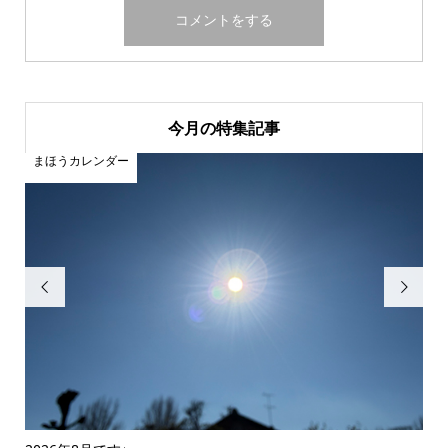
今月の特集記事
まほうカレンダー
ま

