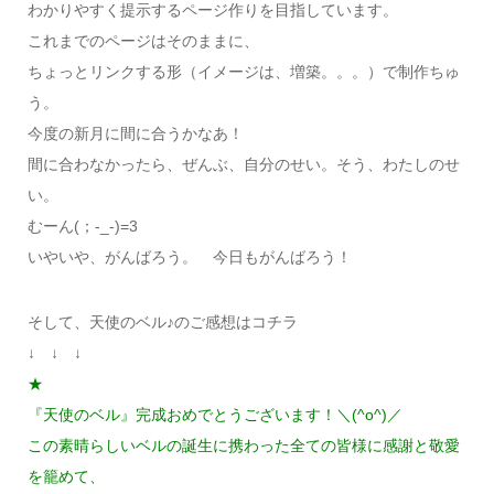
わかりやすく提示するページ作りを目指しています。
これまでのページはそのままに、
ちょっとリンクする形（イメージは、増築。。。）で制作ちゅ
う。
今度の新月に間に合うかなあ！
間に合わなかったら、ぜんぶ、自分のせい。そう、わたしのせ
い。
むーん(；-_-)=3
いやいや、がんばろう。 今日もがんばろう！
そして、天使のベル♪のご感想はコチラ
↓ ↓ ↓
★
『天使のベル』完成おめでとうございます！＼(^o^)／
この素晴らしいベルの誕生に携わった全ての皆様に感謝と敬愛
を籠めて、