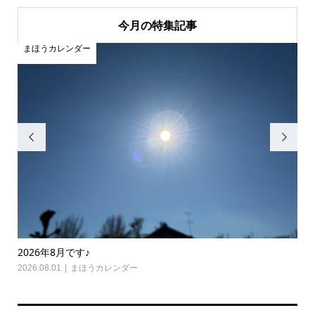
今月の特集記事
カレンダー
まほうカレンダ


年8月です♪
2026年7月です
.01
まほうカレンダー
2026.07.01
ま