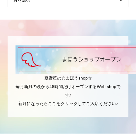
月を選択
夏野苺の☆まほうshop☆
毎月新月の晩から48時間だけオープンするWeb shopで
す♪
新月になったらここをクリックしてご入店ください♪