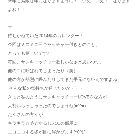
来年も素敵な年になりますように！！いえ！いえ！ なります
よね！！
☆
待ちかねていた2014年のカレンダー！
今回はミニミニ三キャッチャー付きとのこと、
とっても嬉しいです♪
毎回、サンキャッチャー欲しいなぁと思いつつ、
他のコに呼ばれてしまったり（笑）、
他の方が熱烈に呼んだりしてまだ手元にないんですよね。
そんな私の気持ちが通じたのか・・・
きっと私のようにサンキャッチャーLOVE♡な方が
大勢いらっしゃったのでしょうね(=^^=)
たくさんの方々が、
キラキラ☆彡☆するじぶんの部屋に
ニコニコする姿が目に浮かびます(^0^)/