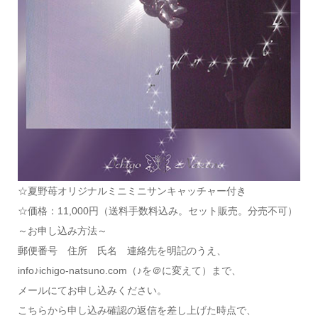
☆夏野苺オリジナルミニミニサンキャッチャー付き
☆価格：11,000円（送料手数料込み。セット販売。分売不可）
～お申し込み方法～
郵便番号 住所 氏名 連絡先を明記のうえ、
info♪ichigo-natsuno.com（♪を＠に変えて）まで、
メールにてお申し込みください。
こちらから申し込み確認の返信を差し上げた時点で、