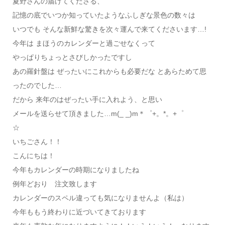
夏野さんの届けてくださる、
記憶の底でいつか知っていたようなふしぎな景色の数々は
いつでも そんな新鮮な驚きを次々運んで来てくださいます…!
今年は まほうのカレンダーと過ごせなくって
やっぱりちょっとさびしかったですし
あの羅針盤は ぜったいにこれからも必要だな とあらためて思
ったのでした…
だから 来年のはぜったい手に入れよう、と思い
メールを送らせて頂きました…m(_ _)m＊゜+。*。+゜
☆
いちごさん！！
こんにちは！
今年もカレンダーの時期になりましたね
例年どおり 注文致します
カレンダーのスペル違っても気になりませんよ（私は）
今年ももう終わりに近づいてきております