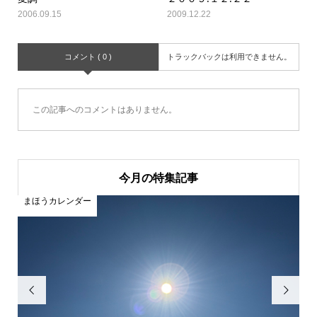
2006.09.15
2009.12.22
コメント ( 0 )
トラックバックは利用できません。
この記事へのコメントはありません。
今月の特集記事
まほうカレンダー
ま

