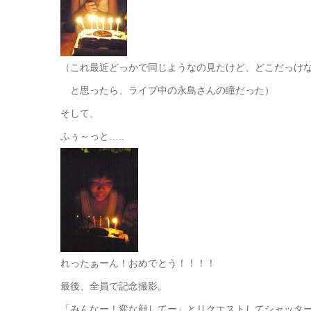
（これ最近どっかで同じようなの見たけど、どこだっけ
と思ったら、ライブ中の永島さんの瞳だった）
そして、
ふぅ～っと…..
れったぁーん！おめでとう！！！！
最後、全員で記念撮影。
「みんなー！変な顔してー」とリクエストしてシャッタ