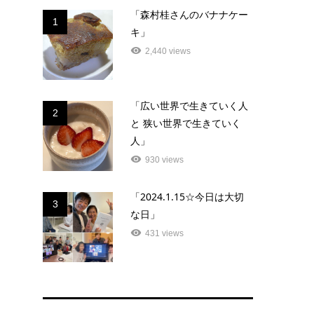
「森村桂さんのバナナケー
1
キ」
2,440 views
「広い世界で生きていく人
2
と 狭い世界で生きていく
人」
930 views
「2024.1.15☆今日は大切
3
な日」
431 views