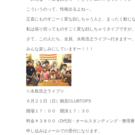
こういうのって、性格出るよね～。
正直にものすごーく変な顔しちゃう人と、まったく動じ
私は張り切ってものすごく変な顔しちゃうタイプですが
さて、この人たち、全員、永島浩之ライブへ行きますー
みんな楽しみにしていますー！！！
☆永島浩之ライブ☆
６月２１日（日）鶴見CLUBTOPS
開場１７：００ 開演１７：３０
料金￥３８００（D代別・オールスタンディング・整理番
申し込みはメールでの受付になります。