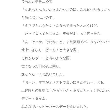
でもふと手を止めて
「かあちゃんもいたらよかったのに。これ食べたらよか
と急に涙ぐんだので、
「え？でももうたくさん食べて逝ったと思うけど。
だって太ってたじゃん。充分だよ」って言ったら、
「あ。そっか。そだね」と、また笑顔でパスタをパクパ
途中いきなり、どーん！と大きな雷。
それからざーっと滝のような雨。
亡くなった日の夜と同じ。
妹がきたー！と思いました。
「おーい、ママがオメデトウ言いにきたぞぉー」と私。
土砂降りの夜空に「かあちゃん～ありがと～」と叫ぶれ
デザートタイム。
みんなでハッピーバースデーを歌いました。