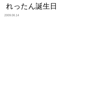
.14 れったん誕生日
2009.06.14
。