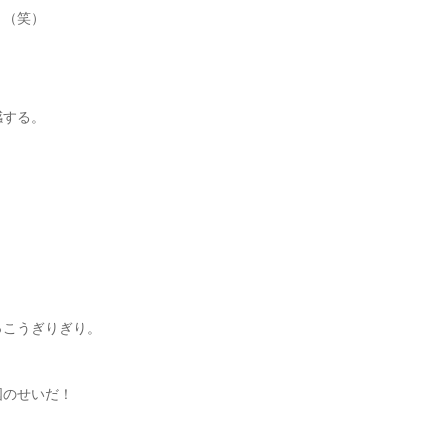
。（笑）
感する。
っこうぎりぎり。
国のせいだ！