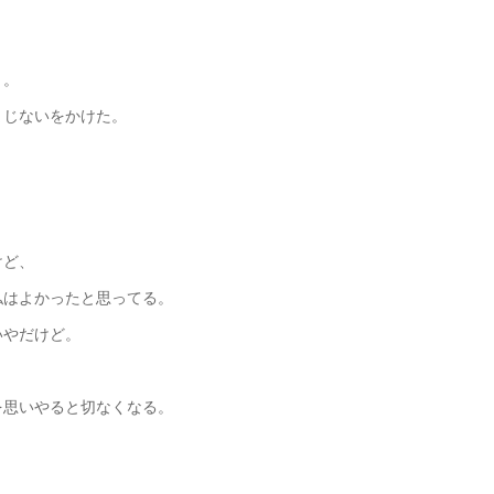
う。
まじないをかけた。
けど、
私はよかったと思ってる。
いやだけど。
を思いやると切なくなる。