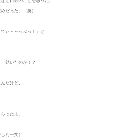
だなと自分のことを思った。
だめだった。（笑）
！でぃ～～っぷっ！」と
！ 効いたのか！？
たんだけど、
もらったよ。
でしたー笑）