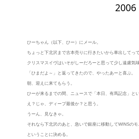
200
ひーちゃん（以下、ひー）にメール。
ちょっと下北沢まで古本売りに行きたいから車出してっ
クリスマスイヴはいそがしーだろーと思って少し遠慮気
「ひまだよ～」と返ってきたので、やったあーと喜ぶ。
朝、迎えに来てもらう。
ひーが来るまでの間、ニュースで「本日、有馬記念」と
え？じゃ、ディープ最後か？と思う。
うーん、見なきゃ。
それなら下北沢のあと、急いで銀座に移動してWINSの
ということに決める。