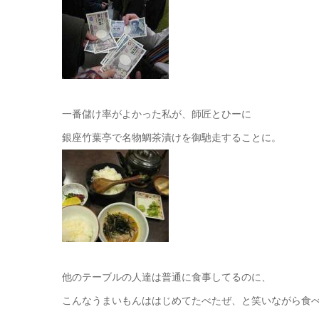
一番儲け率がよかった私が、師匠とひーに
銀座竹葉亭で名物鯛茶漬けを御馳走することに。
他のテーブルの人達は普通に食事してるのに、
こんなうまいもんははじめてたべたぜ、と笑いながら食