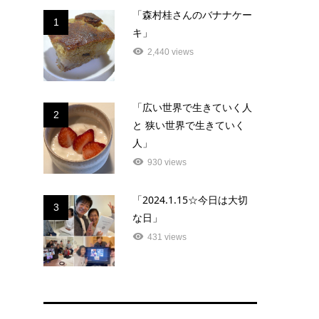
「森村桂さんのバナナケー
1
キ」
2,440 views
「広い世界で生きていく人
2
と 狭い世界で生きていく
人」
930 views
「2024.1.15☆今日は大切
3
な日」
431 views