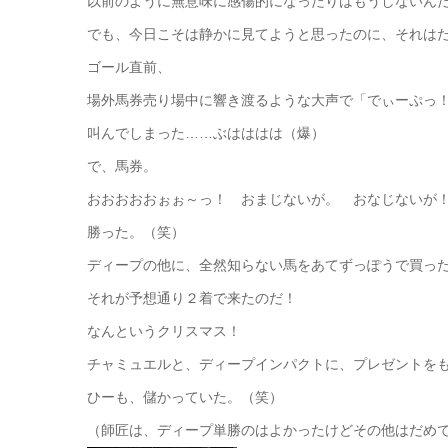
以前のように無意味に感傷的になったりはもうしないん
でも、今日こそは静かに見てようと思ったのに、それは
ゴール直前、
場外馬券売り場中に響き渡るような大声で「でぃーぷっ
叫んでしまった……ぶはははは（爆）
で、馬券。
おおおおおぉぉ～っ！ おまじないが。 おなじないが
勝った。（笑）
ディープの他に、全然知らない馬をあてずっぽうで買っ
それが予想通り２着で来たのだ！
なんというクリスマス！
チャミュエルと、ディープインパクトに、プレゼントを
ひーも、儲かっていた。（笑）
（師匠は、ディープ単勝のはよかったけどその他はだめ