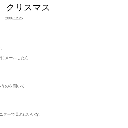
6 クリスマス
2006.12.25
て。
味にメールしたら
いうのを聞いて
モニターで見ればいいな、