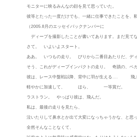
モニターに映るみんなの顔を見て思っていた。
彼等とたった一度だけでも、一緒に仕事できたことを、
（2005.8月のエッセイバックナンバーに
ディープを撮影したことが書いてあります。まだ見てな
さて。 いよいよスタート。
ああ。 いつもの走り。 びりから二番目あたりだ、デ
そう、これがディープインパクトの走り。 奇蹟の、ペ
彼は、レース中盤戦以降、背中に羽が生える…. 飛
軽やかに加速して、 ほら、 一等賞だ。
ラストラン。 やっぱり彼は、飛んだ。
私は、最後の走りを見たら、
泣いたりして鼻水とか出て大変になっちゃうかな、と思
全然そんなことなくて、