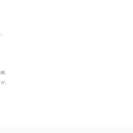
、
。
紙、
が、