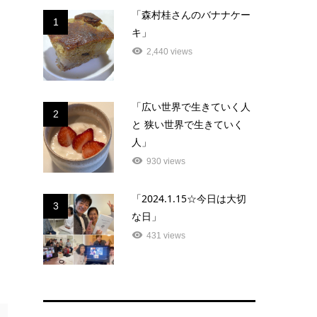
「森村桂さんのバナナケー
1
キ」
2,440 views
「広い世界で生きていく人
2
と 狭い世界で生きていく
人」
930 views
「2024.1.15☆今日は大切
3
な日」
431 views