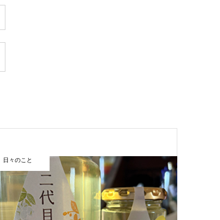
日々のこと
まほうカレ