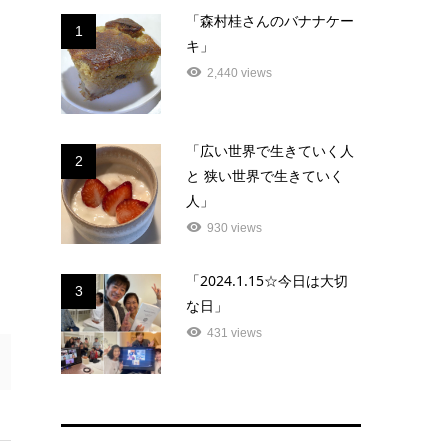
「森村桂さんのバナナケー
1
キ」
2,440 views
「広い世界で生きていく人
2
と 狭い世界で生きていく
人」
930 views
「2024.1.15☆今日は大切
3
な日」
431 views