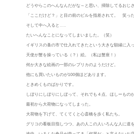
どうやらこのへんなんだがな～と思い、掃除してるおじ
「ここだけど？」と目の前のビルを指差されて。 笑っ
そして中へ入ると…..
たいへんなことになってしまいました。（笑）
イギリスの蚤の市で仕入れてきたという大きな額縁に入
天使が蟹を操っている（？）絵。（私は蟹座！）
何か大きな絵画の一部のレプリカのようだけど。
他にも買いたいものが100個ほどあります。
ときめくものばかりです。
しぼりにしぼりにしぼって、それでも４点、ほしーもの
最初から大荷物になってしまった。
大荷物を下げて、てくてくと心斎橋を歩く私たち。
グリコの看板目指しつつ、あの人この人いろんな人に道
途中、いろんな食品が売ってる「何屋だ」と言えないお