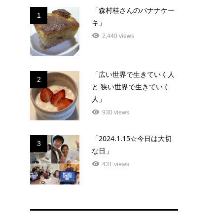
「森村桂さんのバナナケー
1
キ」
2,440 views
「広い世界で生きていく人
2
と 狭い世界で生きていく
人」
930 views
「2024.1.15☆今日は大切
3
な日」
431 views