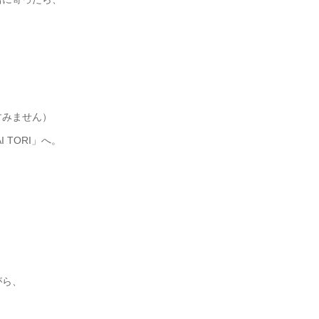
。
すみません）
TORI」へ。
がら、