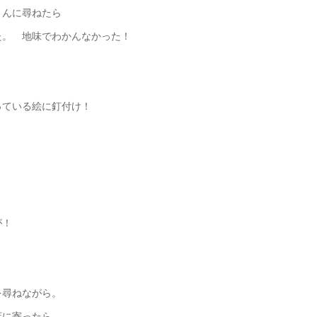
さんに尋ねたら
た。 地味でわかんなかった！
っている絵に釘付け！
が！
を尋ねながら。
店に寄ったら、