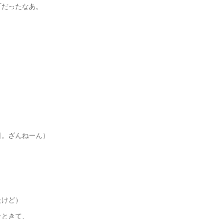
町だったなあ。
日。ざんねーん）
たけど）
☆ときて、