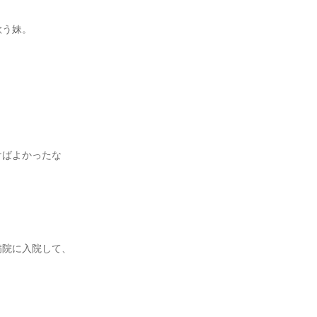
歌う妹。
けばよかったな
病院に入院して、