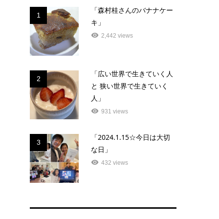
「森村桂さんのバナナケー
1
キ」
2,442 views
「広い世界で生きていく人
2
と 狭い世界で生きていく
人」
931 views
「2024.1.15☆今日は大切
3
な日」
432 views