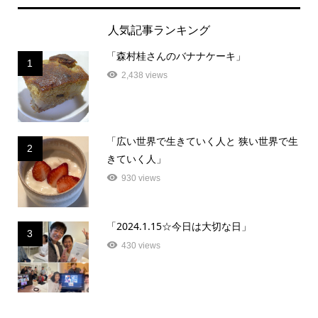
人気記事ランキング
「森村桂さんのバナナケーキ」
1
2,438 views
「広い世界で生きていく人と 狭い世界で生
2
きていく人」
930 views
「2024.1.15☆今日は大切な日」
3
430 views