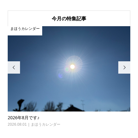
今月の特集記事
まほうカレンダー
ま


2026年8月です♪
20
2026.08.01
まほうカレンダー
202