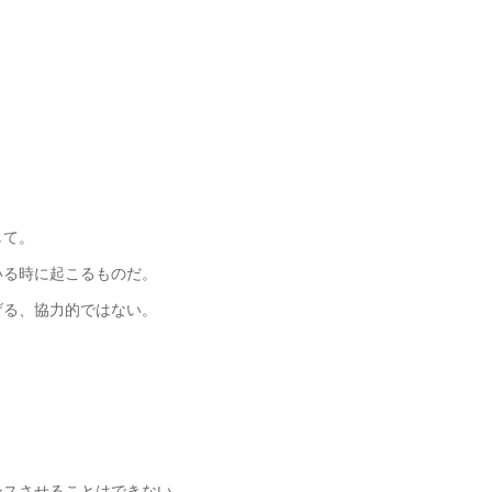
して。
いる時に起こるものだ。
げる、協力的ではない。
。
ンスさせることはできない。