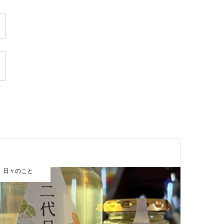
日々のこと
まほうカレ