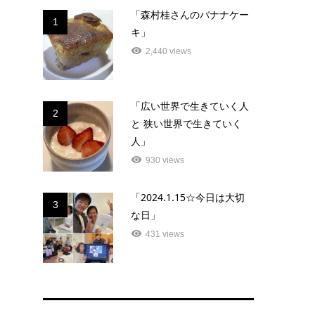
「森村桂さんのバナナケー
1
キ」
2,440 views
「広い世界で生きていく人
2
と 狭い世界で生きていく
人」
930 views
「2024.1.15☆今日は大切
3
な日」
431 views