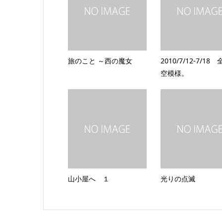
旅のこと ～西の魔女
2010/7/12-7/18
空模様。
山小屋へ １
光りの点滅