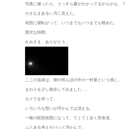
写真に撮ったら、うっすら霧がかかってるからかな、？
小さなまあるい月に見えた。
布団に寝転がって、いつまでもいつまでも眺めた。
贅沢な時間。
かみさま、ありがとう。
ここの温泉は、畑や田んぼの中の一軒家という感じ。
まわりを少し散歩してみました……
カメラを持って。
いろいろな想いが浮かんでは消える。
一種の瞑想状態になって、てくてく歩く田舎道。
ふとある考えがパッと浮かんで。