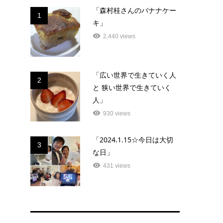
「森村桂さんのバナナケー
1
キ」
2,440 views
「広い世界で生きていく人
2
と 狭い世界で生きていく
人」
930 views
「2024.1.15☆今日は大切
3
な日」
431 views