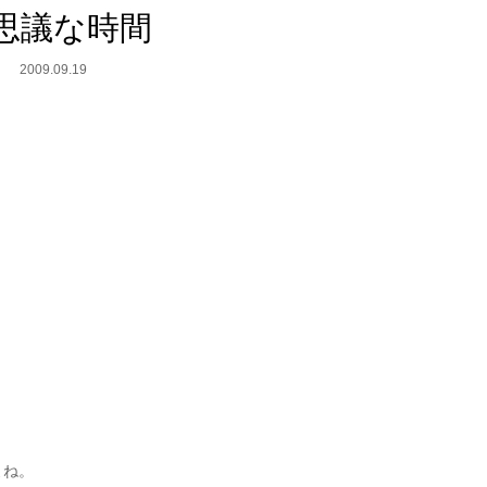
思議な時間
2009.09.19
、
。
よね。