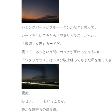
ハミングバードかブルーヘロンかな？と思って。
カードを引いてみたら「ワタリガラス」だった。
「魔術」を表すカードだ。
雲って、あっという間にカタチが変わっちゃうのに、
「ワタリガラス」は３０分以上経ってもまだ私を追って
魔術。
心せよ。 ….ということか。
静かな気持ちの帰り道。